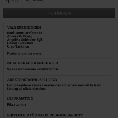
PRENUMERERA
VALBEREDNINGEN
Boel Lanne, ordförande
Anders Gottberg
Angelika Schindler-Egil
Helena Björklund
Urpo Taskinen
Kontakta oss via
e-post
.
NOMINERADE KANDIDATER
Se alla nominerade kandidater här
ARBETSORDNING 2021-2023
Här presenterar riksvalberedningen sitt arbete med att ta fram
förslag på nästa styrelse.
INFORMATION
Riksstämma
RIKTLINJER FÖR VALBEREDNINGSARBETE