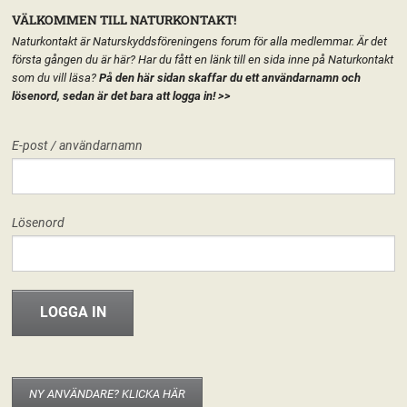
VÄLKOMMEN TILL NATURKONTAKT!
Naturkontakt är Naturskyddsföreningens forum för alla medlemmar. Är det
första gången du är här? Har du fått en länk till en sida inne på Naturkontakt
som du vill läsa?
På den här sidan skaffar du ett användarnamn och
lösenord, sedan är det bara att logga in!
>>
MENY
E-post / användarnamn
HEM
FÖRENINGEN
VALBEREDNINGEN
START
LÄGG TILL EN TEXT HÄR PÅ SIDAN
FORUM
Lösenord
FÖRENINGEN
INFO & MATERIAL
NY ANVÄNDARE? KLICKA HÄR