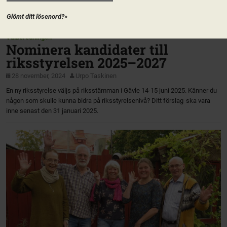
Glömt ditt lösenord?»
Valberedningen
Nominera kandidater till
riksstyrelsen 2025–2027
28 november, 2024
Urpo Taskinen
En ny riksstyrelse väljs på riksstämman i Gävle 14-15 juni 2025. Känner du
någon som skulle kunna bidra på riksstyrelsenivå? Ditt förslag ska vara
inne senast den 31 januari 2025.